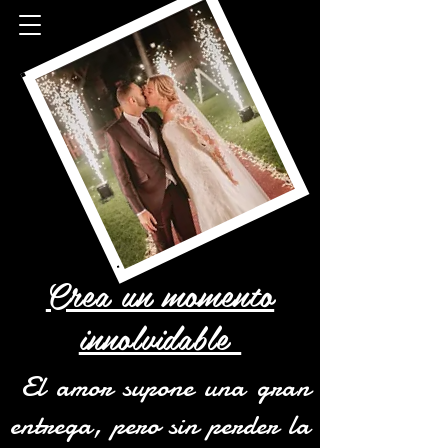
Crea un momento
innolvidable
El amor supone una gran
entrega, pero sin perder la