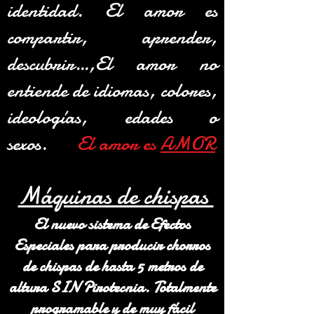
identidad. El amor es
compartir, aprender,
descubrir…,El amor no
entiende de idiomas, colores,
ideologías, edades o
sexos.
El amor es
AMOR
Máquinas de chispas
El nuevo sistema de Efectos
Especiales para producir chorros
de chispas de hasta 5 metros de
altura SIN Pirotecnia. Totalmente
programable y de muy fácil