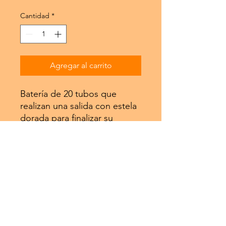
Cantidad
*
Agregar al carrito
Batería de 20 tubos que
realizan una salida con estela
dorada para finalizar su
recorrido con unas
espectaculares palmeras de
kamuro.
Disparar en lugares abiertos y
sin ningún obstaculo por la
parte superior que pueda
modificar el efecto del
artificio (arboles, cables