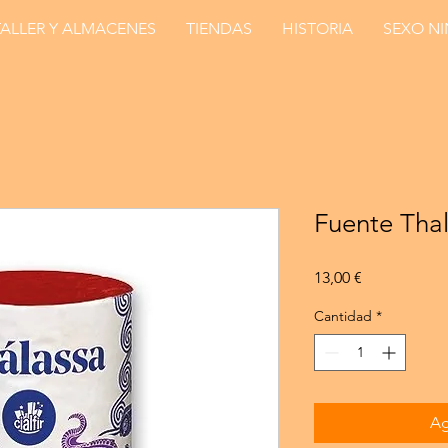
TALLER Y ALMACENES
TIENDAS
HISTORIA
SEXO N
Fuente Tha
Precio
13,00 €
Cantidad
*
Ag