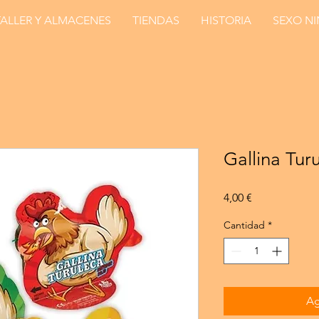
TALLER Y ALMACENES
TIENDAS
HISTORIA
SEXO N
Gallina Tur
Precio
4,00 €
Cantidad
*
Ag