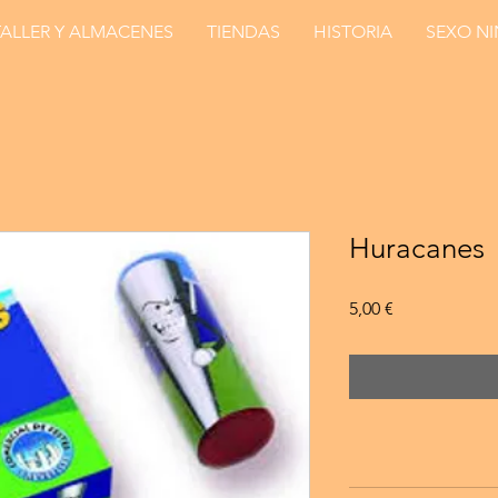
TALLER Y ALMACENES
TIENDAS
HISTORIA
SEXO N
Huracanes
Precio
5,00 €